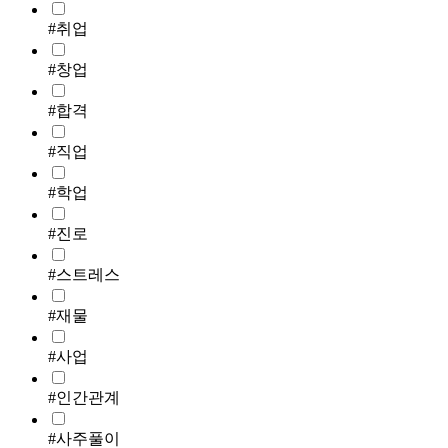
#취업
#창업
#합격
#직업
#학업
#진로
#스트레스
#재물
#사업
#인간관계
#사주풀이