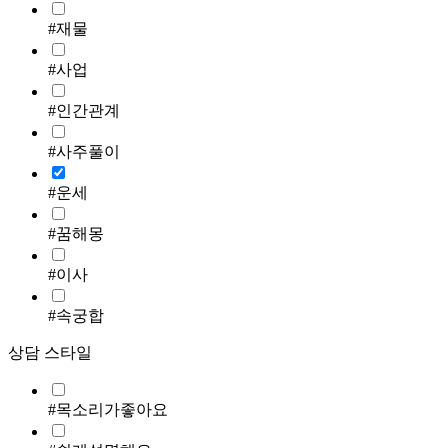
#재물
#사업
#인간관계
#사주풀이
#운세
#꿈해몽
#이사
#속궁합
상담 스타일
#목소리가좋아요