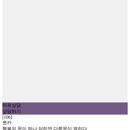
타로상담
상담하기
[106]
퀸카
행복의 문이 하나 닫히면 다른문이 열린다