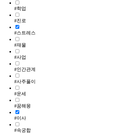
#학업
#진로
#스트레스
#재물
#사업
#인간관계
#사주풀이
#운세
#꿈해몽
#이사
#속궁합