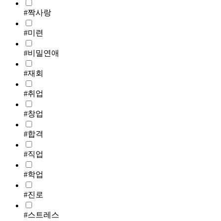
#짝사랑
#미련
#비밀연애
#재회
#취업
#창업
#합격
#직업
#학업
#진로
#스트레스