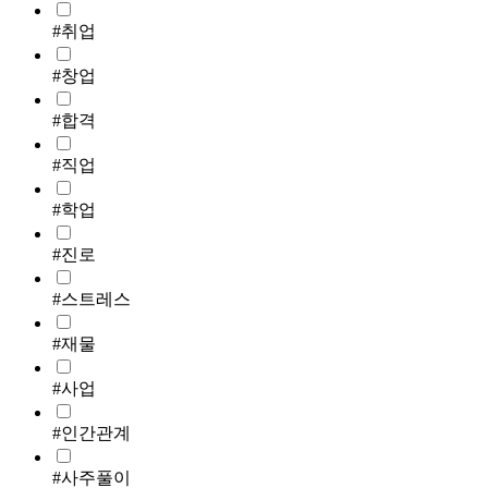
#취업
#창업
#합격
#직업
#학업
#진로
#스트레스
#재물
#사업
#인간관계
#사주풀이