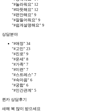
"#놀라워요"
12
"#따뜻해요"
12
"#편안해요"
9
"#잘들어줘요"
9
"#쉽게설명해요"
9
상담분야
"#애정"
34
"#고민"
23
"#진로"
9
"#운세"
8
"#가족"
7
"#미련"
7
"#스트레스"
7
"#속마음"
6
"#궁합"
6
"#인간관계"
5
퀸카
상담후기
새해 복 많이 받으세요