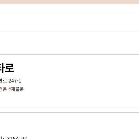
타로
로 247-1
전운
#
재물운
로315길 97