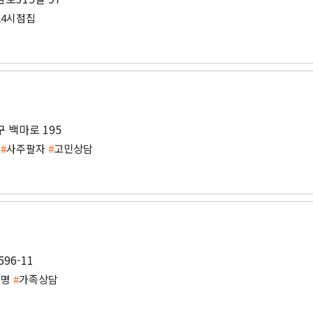
24시점집
 백마로 195
이
#
사주팔자
#
고민상담
96-11
개명
#
가족상담