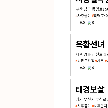
부산 남구 동명로15
#
사주풀이
#
작명/개
0.0
0
옥황선녀
서울 강동구 천호옛길
#
강동구점집
#
사주
#
0.0
0
태경보살
경기 부천시 부천로 
#
사주풀이
#
사주팔