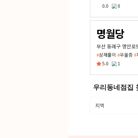
0.0
0
명월당
부산 동래구 명안로9번
#
삼재풀이
#
우울증
#
5.0
1
우리동네점집 