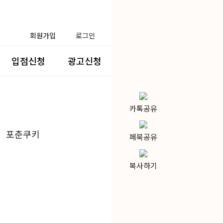
회원가입
로그인
입점신청
광고신청
카톡공유
포춘쿠키
페북공유
복사하기