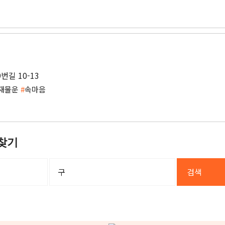
길 10-13
재물운
#
속마음
찾기
검색