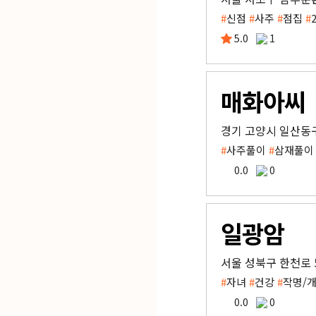
#
신점
#
사주
#
점집
#
5.0
1
매화아씨
경기 고양시 일산동구
#
사주풀이
#
삼재풀
0.0
0
일광암
서울 성북구 한천로 5
#
자녀
#
건강
#
작명/
0.0
0