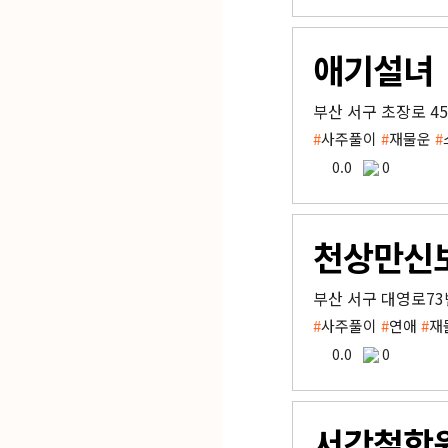
애기설녀
부산 서구 초장로 45
#
사주풀이
#
재물운
#
0.0
0
천상만신
부산 서구 대영로73
#
사주풀이
#
연애
#
재
0.0
0
서강철학