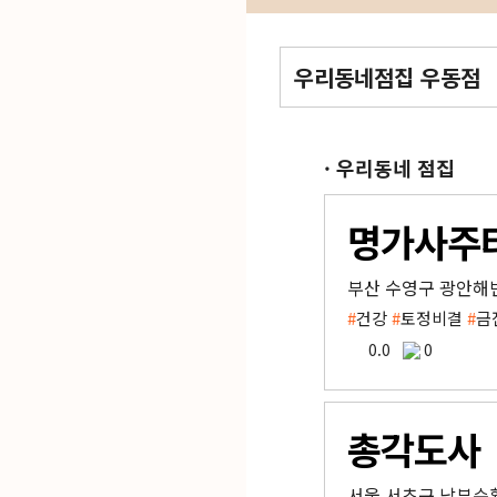
우리동네점집 우동점
· 우리동네 점집
명가사주
부산 수영구 광안해변
#
건강
#
토정비결
#
금
0.0
0
총각도사
서울 서초구 남부순환