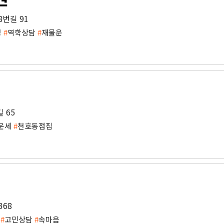
8번길 91
명
#
역학상담
#
재물운
 65
운세
#
천호동점집
368
자
#
고민상담
#
속마음