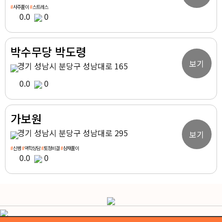
#
사주풀이
#
스트레스
0.0
0
박수무당 박도령
보기
경기 성남시 분당구 성남대로 165
0.0
0
가보원
경기 성남시 분당구 성남대로 295
보기
#
신병
#
역학상담
#
토정비결
#
삼재풀이
0.0
0