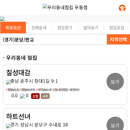
프로모션
전화운세
점집찾기
알아보기
점집모집
지역선택
(경기)분당/판교
· 우리동네 점집
칠성대감
충남 공주시 장대1길 9-1
보기
#
점잘보는집
#
점잘보는무당
#
사주잘보는곳
#
신점
#
용한점집
#
용한무당
0.0
0
신점
사주
하트선녀
경기 성남시 분당구 수내로 38
보기