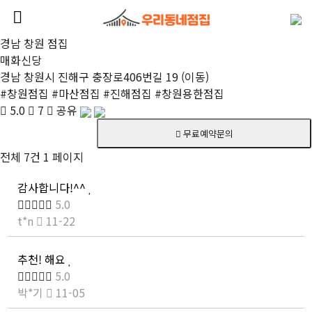
경남 창원 점집
매화신당
경남 창원시 진해구 충장로406번길 19 (이동)
#
창원점집
#
마산점집
#
진해점집
#
창원용한점집
5.0
7
공유
무료예약문의
전체 7건
1 페이지
감사합니다!^^
5.0
t*n
11-22
추천! 해요
5.0
박*기
11-05