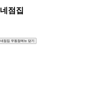
동네점집
메뉴 닫기