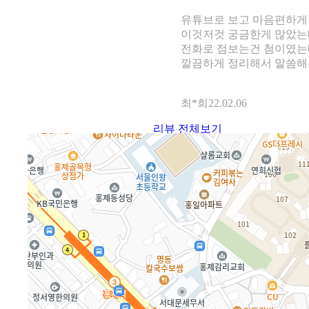
유튜브로 보고 마음편하게
이것저것 궁금한게 많았는
전화로 점보는건 첨이였는
깔끔하게 정리해서 말씀해주
최*희
22.02.06
리뷰 전체보기
이용방법안내
1.
위치나 원하는 분야를 선
2.
선생님 상세정보와 리뷰 
3.
예약상담문의를 통해 예약
4.
선생님과 날짜와 시간을 협