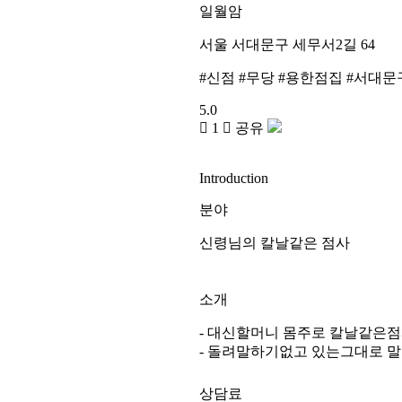
일월암
서울 서대문구 세무서2길 64
#
신점
#
무당
#
용한점집
#
서대문
5.0
1
공유
I
ntroduction
분야
신령님의 칼날같은 점사
소개
- 대신할머니 몸주로 칼날같은
- 돌려말하기없고 있는그대로 
상담료