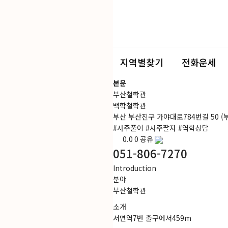
지역별찾기
전화운세
본문
부산철학관
백학철학관
부산 부산진구 가야대로784번길 50 (
#
사주풀이
#
사주팔자
#
역학상담
0.0
0
공유
051-806-7270
I
ntroduction
분야
부산철학관
소개
서면역7번 출구에서459m