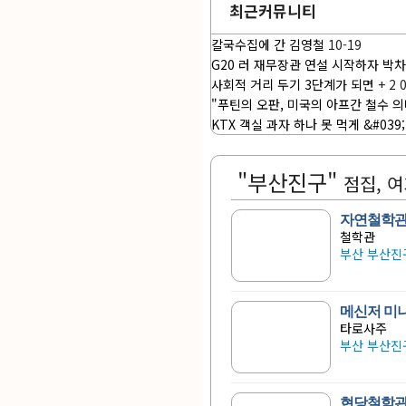
최근커뮤니티
칼국수집에 간 김영철
10-19
G20 러 재무장관 연설 시작하자 박
사회적 거리 두기 3단계가 되면
+
2
"푸틴의 오판, 미국의 아프간 철수 
KTX 객실 과자 하나 못 먹게 &#03
"부산진구"
점집, 
자연철학
철학관
부산 부산진구
메신저 미
타로사주
부산 부산진구
현당철학