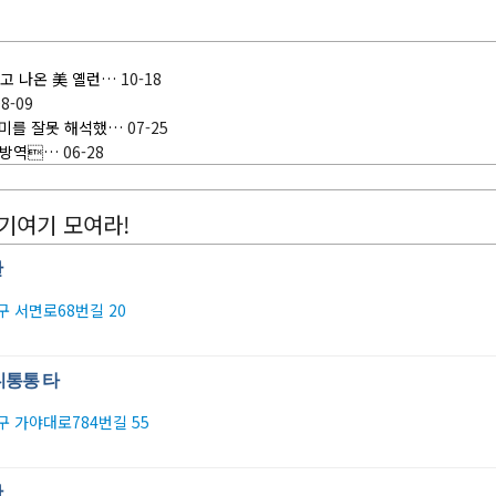
차고 나온 美 옐런…
10-18
08-09
의미를 잘못 해석했…
07-25
9;방역…
06-28
여기여기 모여라!
관
 서면로68번길 20
니통통 타
 가야대로784번길 55
관