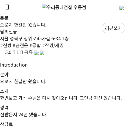
본문
오로지 한길만 왔습니다.
리뷰쓰기
담의신궁
서울 성북구 장위로45가길 6-34 1층
#
신병
#
금전운
#
궁합
#
작명/개명
5.0
1
공유
I
ntroduction
분야
오로지 한길만 왔습니다.
소개
한번보고 가신 손님은 다시 찾아오십니다. 그만큼 자신 있습니다.
경력
신받은지 24년 됐습니다.
상담료