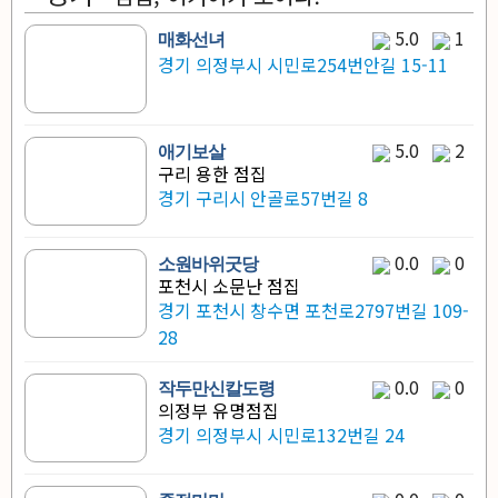
5.0
1
매화선녀
경기 의정부시 시민로254번안길 15-11
5.0
2
애기보살
구리 용한 점집
경기 구리시 안골로57번길 8
0.0
0
소원바위굿당
포천시 소문난 점집
경기 포천시 창수면 포천로2797번길 109-
28
0.0
0
작두만신칼도령
의정부 유명점집
경기 의정부시 시민로132번길 24