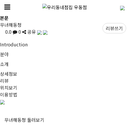
본문
무녀해동청
리뷰쓰기
0.0
0
공유
I
ntroduction
분야
소개
상세정보
리뷰
위치보기
이용방법
무녀해동청
둘러보기