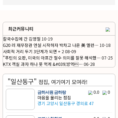
최근커뮤니티
칼국수집에 간 김영철
10-19
G20 러 재무장관 연설 시작하자 박차고 나온 美 옐런…
10-18
사회적 거리 두기 3단계가 되면
+
2
08-09
"푸틴의 오판, 미국의 아프간 철수 의미를 잘못 해석했…
07-25
KTX 객실 과자 하나 못 먹게 &#039;방역…
06-28
"일산동구"
점집, 여기여기 모여라!
0.0
0
금하서원 금하랑
마음을 울리는 점집
경기 고양시 일산동구 경의로 47