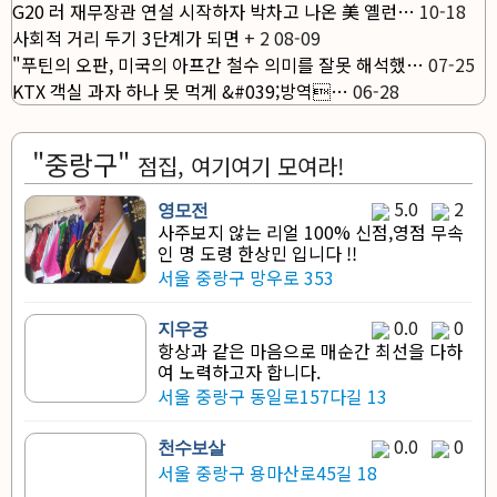
G20 러 재무장관 연설 시작하자 박차고 나온 美 옐런…
10-18
사회적 거리 두기 3단계가 되면
+
2
08-09
"푸틴의 오판, 미국의 아프간 철수 의미를 잘못 해석했…
07-25
KTX 객실 과자 하나 못 먹게 &#039;방역…
06-28
"중랑구"
점집, 여기여기 모여라!
5.0
2
영모전
사주보지 않는 리얼 100% 신점,영점 무속
인 명 도령 한상민 입니다 !!
서울 중랑구 망우로 353
0.0
0
지우궁
항상과 같은 마음으로 매순간 최선을 다하
여 노력하고자 합니다.
서울 중랑구 동일로157다길 13
0.0
0
천수보살
서울 중랑구 용마산로45길 18