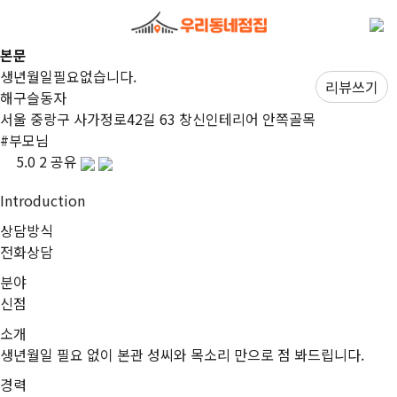
본문
생년월일필요없습니다.
리뷰쓰기
해구슬동자
서울 중랑구 사가정로42길 63 창신인테리어 안쪽골목
#
부모님
5.0
2
공유
I
ntroduction
상담방식
전화상담
분야
신점
소개
생년월일 필요 없이 본관 성씨와 목소리 만으로 점 봐드립니다.
경력